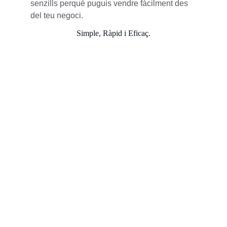
senzills perquè puguis vendre fàcilment des 
del teu negoci.
Simple, Ràpid i Eficaç.
Contacte
Estem aquí per ajudar-te a digitalitzar el teu 
negoci.
Avís Legal Termes i Condicions Política de 
Privacitat.
EMAIL
info@publikprint.com