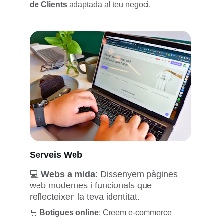
de Clients 
adaptada al teu negoci.
Serveis Web
💻 
Webs a mida
:
Dissenyem pàgines 
web modernes i funcionals que 
reflecteixen la teva identitat.
🛒 
Botigues online
: 
Creem e-commerce 